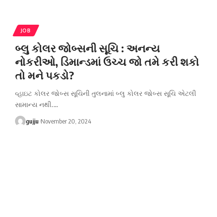
JOB
બ્લુ કોલર જોબ્સની સૂચિ : અનન્ય
નોકરીઓ, ડિમાન્ડમાં ઉચ્ચ જો તમે કરી શકો
તો મને પકડો?
વ્હાઇટ કોલર જોબ્સ સૂચિની તુલનામાં બ્લુ કોલર જોબ્સ સૂચિ એટલી
સામાન્ય નથી.
…
gujju
November 20, 2024