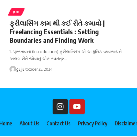
JOB
ફ્રીલાસિંગ કામ થી કઈ રીતે કમાવો |
Freelancing Essentials : Setting
Boundaries and Finding Work
1. પ્રસ્તાવના (Introduction) ફ્રીલાન્સિંગ એ આધુનિક વ્યવસાયને
અલગ રીતે જોવાનું એક સ્વતંત્ર
…
gujju
October 25, 2024
Home
About Us
Contact Us
Privacy Policy
Disclaime