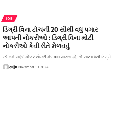
JOB
ડિગ્રી વિના ટોચની 20 સૌથી વધુ પગાર
આપતી નોકરીઓ : ડિગ્રી વિના મોટી
નોકરીઓ કેવી રીતે મેળવવું
જો તમે સફેદ કોલર નોકરી મેળવવા માંગતા હો, તો ચાર વર્ષની ડિગ્રી
…
gujju
November 18, 2024