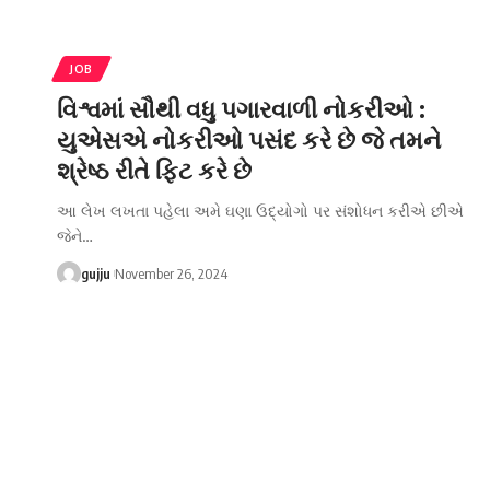
JOB
વિશ્વમાં સૌથી વધુ પગારવાળી નોકરીઓ :
યુએસએ નોકરીઓ પસંદ કરે છે જે તમને
શ્રેષ્ઠ રીતે ફિટ કરે છે
આ લેખ લખતા પહેલા અમે ઘણા ઉદ્યોગો પર સંશોધન કરીએ છીએ
જેને
…
gujju
November 26, 2024