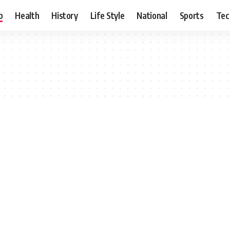
b
Health
History
Life Style
National
Sports
Tec