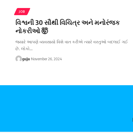
JOB
વિશ્વની 30 સૌથી વિચિત્ર અને મનોરંજક
નોકરીઓ 🤯
જ્યારે આપણે વ્યવસાયો વિશે વાત કરીએ ત્યારે વસ્તુઓ બદલાઈ ગઈ
છે. લોકો
…
gujju
November 26, 2024