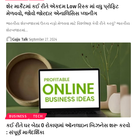
શેર માર્કેટમાં કઈ રીતે એકદમ Low રિસ્ક માં વધુ પ્રોફિટ
મેળવવો, જોવો જોરદાર એનાલિસિસ પ્લાનીંગ
ભારતીય શેરબજારમાં ઉચ્ચ નફો મેળવવા માટે વિશ્લેષણ કેવી રીતે કરવું? ભારતીય
શેરબજારમાં
…
Gujju Talk
September 27, 2024
BUSINESS
TECH
કઈ રીતે ઘર બેઠા 0 રોકાણમાં ઑનલાઇન બિઝનેસ શરૂ કરવો
: સંપૂર્ણ માર્ગદર્શિકા