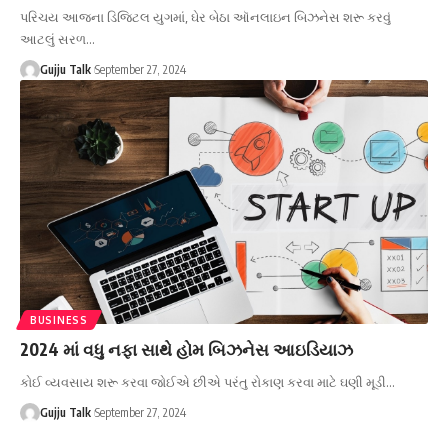
પરિચય આજના ડિજિટલ યુગમાં, ઘેર બેઠા ઑનલાઇન બિઝનેસ શરૂ કરવું
આટલું સરળ
…
Gujju Talk
September 27, 2024
BUSINESS
2024 માં વધુ નફા સાથે હોમ બિઝનેસ આઇડિયાઝ
કોઈ વ્યવસાય શરૂ કરવા જોઈએ છીએ પરંતુ રોકાણ કરવા માટે ઘણી મૂડી
…
Gujju Talk
September 27, 2024