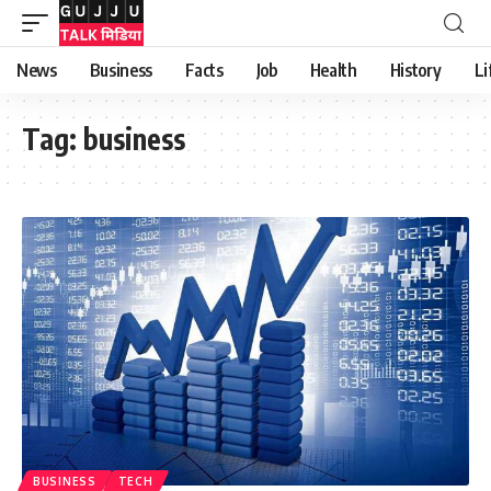
News
Business
Facts
Job
Health
History
Li
Tag:
business
BUSINESS
TECH