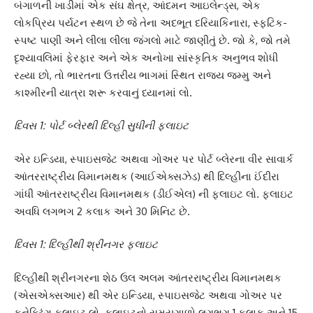
બંગાળની ખાડીમાં એક સંઘ ક્ષેત્ર, આંદમન આઇલેન્ડ્સ, એક
લોકપ્રિય પર્યટન સ્થળ છે જે તેના અદભૂત દરિયાકિનારા, સ્ફટિક-
સ્પષ્ટ પાણી અને લીલા લીલા જંગલો માટે જાણીતું છે. જો કે, જો તમે
દૃશ્યાવલિમાં ફેરફાર અને એક અનોખા સાંસ્કૃતિક અનુભવ શોધી
રહ્યા છો, તો ભારતના ઉત્તરીય ભાગમાં સ્થિત રાજ્ય જમ્મુ અને
કાશ્મીરની યાત્રા શરૂ કરવાનું ધ્યાનમાં લો.
દિવસ 1: પોર્ટ બ્લેરથી દિલ્હી સુધીની ફ્લાઇટ
એર ઇન્ડિયા, સ્પાઇસજેટ અથવા ગોઅર પર પોર્ટ બ્લેરના વીર સાવાર્ક
આંતરરાષ્ટ્રીય વિમાનમથક (આઈએક્સઝેડ) થી દિલ્હીના ઈંદીરા
ગાંધી આંતરરાષ્ટ્રીય વિમાનમથક (ડીઈએલ) ની ફ્લાઇટ લો. ફ્લાઇટ
અવધિ લગભગ 2 કલાક અને 30 મિનિટ છે.
દિવસ 1: દિલ્હીથી શ્રીનગર ફ્લાઇટ
દિલ્હીથી શ્રીનગરના શેઠ ઉલ અલમ આંતરરાષ્ટ્રીય વિમાનમથક
(એસએક્સઆર) થી એર ઇન્ડિયા, સ્પાઇસજેટ અથવા ગોઅર પર
કનેક્ટિંગ ફ્લાઇટ લો. ફ્લાઇટનો સમયગાળો લગભગ 1 કલાક અને 15