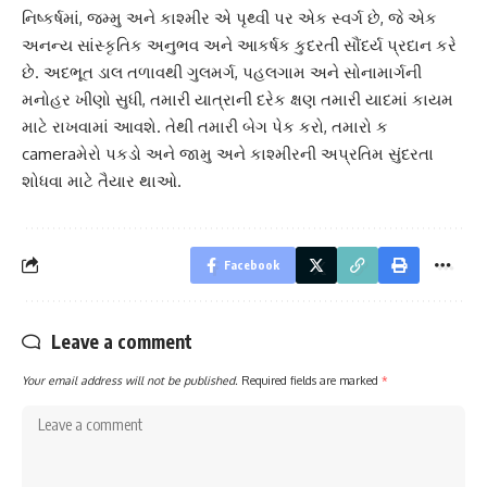
નિષ્કર્ષમાં, જમ્મુ અને કાશ્મીર એ પૃથ્વી પર એક સ્વર્ગ છે, જે એક
અનન્ય સાંસ્કૃતિક અનુભવ અને આકર્ષક કુદરતી સૌંદર્ય પ્રદાન કરે
છે. અદભૂત ડાલ તળાવથી ગુલમર્ગ, પહલગામ અને સોનામાર્ગની
મનોહર ખીણો સુધી, તમારી યાત્રાની દરેક ક્ષણ તમારી યાદમાં કાયમ
માટે રાખવામાં આવશે. તેથી તમારી બેગ પેક કરો, તમારો ક
cameraમેરો પકડો અને જામુ અને કાશ્મીરની અપ્રતિમ સુંદરતા
શોધવા માટે તૈયાર થાઓ.
Facebook
Leave a comment
Your email address will not be published.
Required fields are marked
*