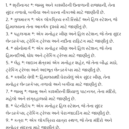
1. * શ્રીનાગર *: જમ્મુ અને કાશ્મીરની ઉનાળાની રાજધાની, તેના
સુંદર તળાવો, બગીચા અને ઘરના નૌકાઓ માટે જાણીતી છે.
2. * ગુલમારગ *: એક લોકપ્રિય સ્કી રિસોર્ટ અને હિલ સ્ટેશન, જે
હિમાલયના તેના આકર્ષક દૃશ્યો માટે જાણીતું છે.
3. * પહલગામ *: એક મનોહર ખીણ અને હિલ સ્ટેશન, જે તેના સુંદર
લેન્ડસ્કેપ્સ, ટ્રેકિંગ ટ્રેલ્સ અને નદીના રાફ્ટિંગ માટે જાણીતું છે.
4. * સોનોમાર્ગ *: એક મનોહર ખીણ અને હિલ સ્ટેશન, જે તેના
હિમનદીઓ, ધોધ અને ટ્રેકિંગ ટ્રેલ્સ માટે જાણીતું છે.
5. * લેહ *: લાદાખ ક્ષેત્રમાં એક મનોહર શહેર, જે તેના બૌદ્ધ મઠો,
ટ્રેકિંગ ટ્રેલ્સ અને અદભૂત લેન્ડસ્કેપ્સ માટે જાણીતું છે.
6. * કશ્મીર વેલી *: હિમાલયથી ઘેરાયેલું એક સુંદર ખીણ, તેના
મનોહર લેન્ડસ્કેપ્સ, તળાવો અને બગીચા માટે જાણીતું છે.
7. * જમ્મુ *: જમ્મુ અને કાશ્મીરની શિયાળુ પાટનગર, તેના મંદિરો,
મહેલો અને સંગ્રહાલયો માટે જાણીતું છે.
8. * પેટનીટોપ *: એક મનોહર હિલ સ્ટેશન, જે તેના સુંદર
લેન્ડસ્કેપ્સ, ટ્રેકિંગ ટ્રેલ્સ અને પેરાગ્લાઇડિંગ માટે જાણીતું છે.
9. * કત્રા *: એક લોકપ્રિય યાત્રા સ્થળ, જે તેના મંદિરો અને
મનોહર સુંદરતા માટે જાણીતું છે.