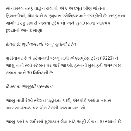
સોનામરગ તરફ વાહન ચલાવો, એક અદભૂત ખીણ જે તેના
હિમનદીઓ, ધોધ અને થાજીવાસ ગ્લેશિયર માટે જાણીતી છે. નજીકના
ગામોમાં ટટ્ટુ સવારી અથવા ટ્રેક લો અને હિમાલયના આકર્ષક
દૃશ્યોનો આનંદ માણો.
દિવસ 6: શ્રીનાગરથી જમ્મુ સુધીની ટ્રેન
શ્રીનાગર રેલ્વે સ્ટેશનથી જમ્મુ તાવી એક્સપ્રેસ ટ્રેન (19223) ને
જામુ તાવી રેલ્વે સ્ટેશન પર લઈ જાઓ. ટ્રેનની મુસાફરી લગભગ 8
કલાક અને 30 મિનિટની છે.
દિવસ 6: જમ્મુથી પ્રસ્થાન
જમ્મુ તાવી રેલ્વે સ્ટેશન પહોંચ્યા પછી, એરપોર્ટ અથવા તમારા
આગલા ગંતવ્ય પર એક ટેક્સી અથવા બસ લો.
જમ્મુ અને કાશ્મીરમાં મુલાકાત લેવા માટે અહીં ટોચના 10 સ્થાનો છે: