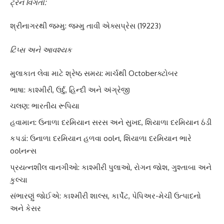
ટ્રેન વિગતો:
શ્રીનાગરથી જમ્મુ: જમ્મુ તાવી એક્સપ્રેસ (19223)
ટિપ્સ અને આવશ્યક
મુલાકાત લેવા માટે શ્રેષ્ઠ સમય: માર્ચથી Octoberક્ટોબર
ભાષા: કાશ્મીરી, ઉર્દુ, હિન્દી અને અંગ્રેજી
ચલણ: ભારતીય રૂપિયા
હવામાન: ઉનાળા દરમિયાન સરસ અને સુખદ, શિયાળા દરમિયાન ઠંડી
કપડાં: ઉનાળા દરમિયાન હળવા oolન, શિયાળા દરમિયાન ભારે
oolનન્સ
પ્રયત્નશીલ વાનગીઓ: કાશ્મીરી પુલાઓ, રોગન જોશ, ગુશ્તાબા અને
કુલ્ચા
સંભારણું જોઈએ: કાશ્મીરી શાલ્સ, કાર્પેટ, પેપિઅર-મેચી ઉત્પાદનો
અને કેસર