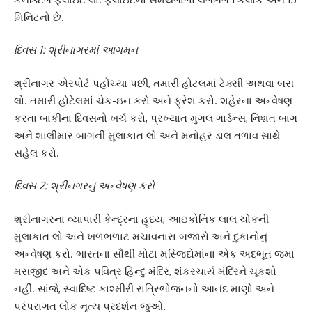
મિનિટનો છે.
દિવસ 1: શ્રીનાગરમાં આગમન
શ્રીનાગર એરપોર્ટ પહોંચ્યા પછી, તમારી હોટલમાં ટેક્સી અથવા બસ
લો. તમારી હોટેલમાં ચેક-ઇન કરો અને ફ્રેશ કરો. શહેરના અન્વેષણ
કરતા બાકીના દિવસનો ખર્ચ કરો, પ્રખ્યાત મુગલ ગાર્ડન્સ, નિશત બાગ
અને શાલીમાર બાગની મુલાકાત લો અને મનોહર ડાલ તળાવ સાથે
સહેલ કરો.
દિવસ 2: શ્રીનગરનું અન્વેષણ કરો
શ્રીનાગરના વ્યાપારી કેન્દ્રના હૃદય, આઇકોનિક લાલ ચોકની
મુલાકાત લો અને ખળભળાટ મચાવનારા બજારો અને દુકાનોનું
અન્વેષણ કરો. ભારતના સૌથી મોટા મસ્જિદોમાંના એક અદભૂત જમા
મસજીદ અને એક પવિત્ર હિન્દુ મંદિર, શંકરચાર્ય મંદિરને ચૂકશો
નહીં. સાંજે, સ્વાદિષ્ટ કાશ્મીરી રાત્રિભોજનનો આનંદ માણો અને
પરંપરાગત લોક નૃત્ય પ્રદર્શન જુઓ.