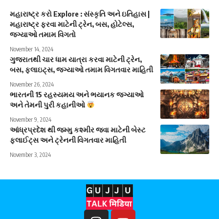
મહારાષ્ટ્ર કરો Explore : સંસ્કૃતિ અને ઇતિહાસ |
મહારાષ્ટ્ર ફરવા માટેની ટ્રેન, બસ, હોટેલ્સ,
જગ્યાઓ તમામ વિગતો
November 14, 2024
ગુજરાતથી ચાર ધામ યાત્રા કરવા માટેની ટ્રેન,
બસ, ફ્લાઇટ્સ, જગ્યાઓ તમામ વિગતવાર માહિતી
November 26, 2024
ભારતની 15 રહસ્યમય અને ભયાનક જગ્યાઓ
અને તેમની પુરી કહાનીઓ
November 9, 2024
આંધ્રપ્રદેશ થી જમ્મુ કશ્મીર જવા માટેની બેસ્ટ
ફ્લાઈટ્સ અને ટ્રેનની વિગતવાર માહિતી
November 3, 2024