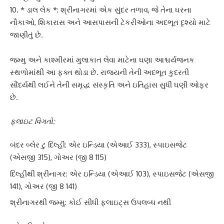
10. * ડાલ લેક *: શ્રીનાગરમાં એક સુંદર તળાવ, જે તેના ઘરના
નૌકાઓ, શિકારાસ અને આસપાસની ટેકરીઓના અદભૂત દૃશ્યો માટે
જાણીતું છે.
જમ્મુ અને કાશ્મીરમાં મુલાકાત લેવા માટેના ઘણા આશ્ચર્યજનક
સ્થળોમાંથી આ ફક્ત થોડા છે. રાજ્યની તેની અદભૂત કુદરતી
સૌંદર્યથી લઈને તેની સમૃદ્ધ સંસ્કૃતિ અને ઇતિહાસ સુધી ઘણી ઓફર
છે.
ફ્લાઇટ વિગતો:
બંદર બ્લેર ટુ દિલ્હી: એર ઇન્ડિયા (એઆઈ 333), સ્પાઇસજેટ
(એસજી 315), ગોઅર (જી 8 115)
દિલ્હીથી શ્રીનાગર: એર ઇન્ડિયા (એઆઈ 103), સ્પાઇસજેટ (એસજી
141), ગોઅર (જી 8 141)
શ્રીનાગરથી જમ્મુ: કોઈ સીધી ફ્લાઇટ્સ ઉપલબ્ધ નથી