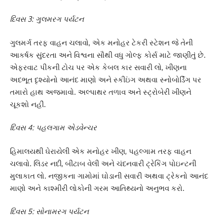
દિવસ 3: ગુલમરગ પર્યટન
ગુલમર્ગ તરફ વાહન ચલાવો, એક મનોહર ટેકરી સ્ટેશન જે તેની
આકર્ષક સુંદરતા અને વિશ્વના સૌથી વધુ ગોલ્ફ કોર્સ માટે જાણીતું છે.
એફરવાટ પીકની ટોચ પર એક કેબલ કાર સવારી લો, ખીણના
અદભૂત દૃશ્યોનો આનંદ માણો અને સ્કીઇંગ અથવા સ્નોબોર્ડિંગ પર
તમારો હાથ અજમાવો. અલ્પાથર તળાવ અને સ્ટ્રોબેરી ખીણને
ચૂકશો નહીં.
દિવસ 4: પહલગામ એડવેન્ચર
હિમાલયથી ઘેરાયેલી એક મનોહર ખીણ, પહલ્ગામ તરફ વાહન
ચલાવો. લિડર નદી, બીટાબ વેલી અને ચંદનવારી ટ્રેકિંગ પોઇન્ટની
મુલાકાત લો. નજીકના ગામોમાં ઘોડાની સવારી અથવા ટ્રેકનો આનંદ
માણો અને કાશ્મીરી લોકોની ગરમ આતિથ્યનો અનુભવ કરો.
દિવસ 5: સોનામરગ પર્યટન