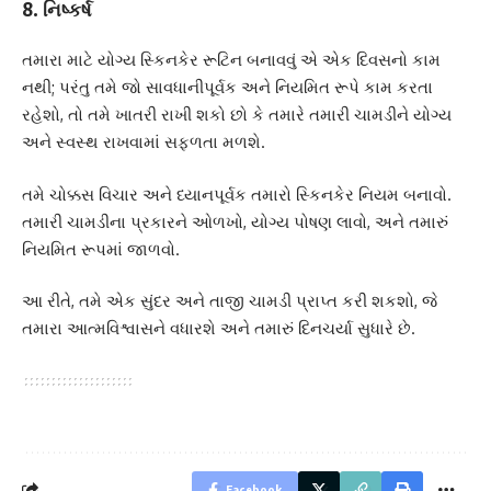
8. નિષ્કર્ષ
તમારા માટે યોગ્ય સ્કિનકેર રૂટિન બનાવવું એ એક દિવસનો કામ
નથી; પરંતુ તમે જો સાવધાનીપૂર્વક અને નિયમિત રૂપે કામ કરતા
રહેશો, તો તમે ખાતરી રાખી શકો છો કે તમારે તમારી ચામડીને યોગ્ય
અને સ્વસ્થ રાખવામાં સફળતા મળશે.
તમે ચોક્કસ વિચાર અને ધ્યાનપૂર્વક તમારો સ્કિનકેર નિયમ બનાવો.
તમારી ચામડીના પ્રકારને ઓળખો, યોગ્ય પોષણ લાવો, અને તમારું
નિયમિત રૂપમાં જાળવો.
આ રીતે, તમે એક સુંદર અને તાજી ચામડી પ્રાપ્ત કરી શકશો, જે
તમારા આત્મવિશ્વાસને વધારશે અને તમારું દિનચર્યા સુધારે છે.
Facebook