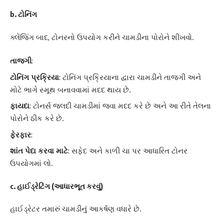
b. ટોનિંગ
ક્લેંજિંગ બાદ, ટોનરનો ઉપયોગ કરીને ચામડીના પોરોને શીખવો.
તાજગી
:
ટોનિંગ પ્રક્રિયા
: ટોનિંગ પ્રક્રિયાના દ્વારા ચામડીને તાજગી અને
મોટે ભાગે સ્મૂથ બનાવવામાં મદદ થાય છે.
ફાયદા
: ટોનર્સ જલદી ચામડીમાં જવા મદદ કરે છે અને આ રીતે તેલના
પોરોને ઠીક કરે છે.
ફેરફાર
:
શાંત પેદા કરવા માટે
: સફેદ અને કાળી ચા પર આધારિત ટોનર
ઉપયોગમાં લો.
c. હાઈડ્રેટિંગ (આધારભૂત કરવું)
હાઈડ્રેટર તમારું ચામડીનું આકર્ષણ વધારે છે.