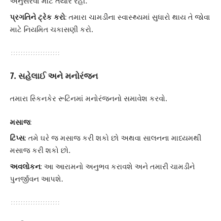
અનુસરવા માટે તૈયાર રહો.
પ્રગતિને ટ્રેક કરો
: તમારા ચામડીના સ્વાસ્થ્યમાં સુધારો થાય તે જોવા
માટે નિયમિત ચકાસણી કરો.
7. સહેલાઈ અને મનોરંજન
તમારા સ્કિનકેર રૂટિનમાં મનોરંજનનો સમાવેશ કરવો.
મસાજ
:
ટિપ્સ
: તમે ઘરે જ મસાજ કરી શકો છો અથવા સાલનના માધ્યમથી
મસાજ કરી શકો છો.
અવલોકન
: આ આરામનો અનુભવ કરાવશે અને તમારી ચામડીને
પુનર્જીવન આપશે.