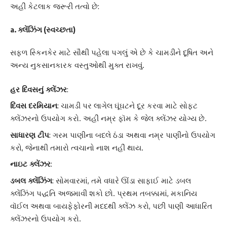
અહીં કેટલાક જરૂરી તત્વો છે:
a. ક્લેંઝિંગ (સ્વચ્છતા)
સફળ સ્કિનકેર માટે સૌથી પહેલા પગલું એ છે કે ચામડીને દૂષિત અને
અન્ય નુકસાનકારક વસ્તુઓથી મુક્ત રાખવું.
હર દિવસનું ક્લેંઝર
:
દિવસ દરમિયાન
: ચામડી પર લાગેલ ઘૂંઘટને દૂર કરવા માટે સોફ્ટ
ક્લેંઝરનો ઉપયોગ કરો. અહીં નમ્ર ફૉમ કે જેલ ક્લેંઝર યોગ્ય છે.
સાધારણ ટીપ
: ગરમ પાણીના બદલે ઠંડા અથવા નમ્ર પાણીનો ઉપયોગ
કરો, જેનાથી તમારો ત્વચાનો નાશ નહીં થાય.
નાઇટ ક્લેંઝર
:
ડબલ ક્લેંઝિંગ
: સોમવારમાં, તમે વધારે ઊંડા સાફાઈ માટે ડબલ
ક્લેંઝિંગ પદ્ધતિ અજમાવી શકો છો. પ્રથમ તબક્કામાં, મકાનિય
વૉઈલ અથવા બાયફેફોરની મદદથી ક્લેંઝ કરો, પછી પાણી આધારિત
ક્લેંઝરનો ઉપયોગ કરો.