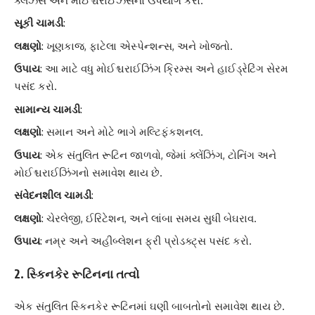
ક્લેંઝર્સ અને મોઈશ્ચરાઈઝર્સનો ઉપયોગ કરો.
સૂકી ચામડી
:
લક્ષણો
: ખૂણકાજ, ફાટેલા એસ્પેન્શન્સ, અને ખોજતો.
ઉપાય
: આ માટે વધુ મોઈશ્ચરાઈઝિંગ ક્રિમ્સ અને હાઈડ્રેટિંગ સેરમ
પસંદ કરો.
સામાન્ય ચામડી
:
લક્ષણો
: સમાન અને મોટે ભાગે મલ્ટિફંકશનલ.
ઉપાય
: એક સંતુલિત રૂટિન જાળવો, જેમાં ક્લેંઝિંગ, ટોનિંગ અને
મોઈશ્ચરાઈઝિંગનો સમાવેશ થાય છે.
સંવેદનશીલ ચામડી
:
લક્ષણો
: ચેરલેજી, ઈરિટેશન, અને લાંબા સમય સુધી બેઘરાવ.
ઉપાય
: નમ્ર અને અહીબ્લેશન ફ્રી પ્રોડક્ટ્સ પસંદ કરો.
2. સ્કિનકેર રૂટિનના તત્વો
એક સંતુલિત સ્કિનકેર રૂટિનમાં ઘણી બાબતોનો સમાવેશ થાય છે.