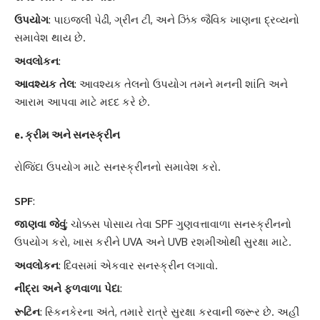
ઉપયોગ
: પાઇજલી પેઢી, ગ્રીન ટી, અને ઝિંક જૈવિક ખાણના દ્રવ્યનો
સમાવેશ થાય છે.
અવલોકન
:
આવશ્યક તેલ
: આવશ્યક તેલનો ઉપયોગ તમને મનની શાંતિ અને
આરામ આપવા માટે મદદ કરે છે.
e. ક્રીમ અને સનસ્ક્રીન
રોજિંદા ઉપયોગ માટે સનસ્ક્રીનનો સમાવેશ કરો.
SPF
:
જાણવા જેવું
: ચોક્કસ પોસાય તેવા SPF ગુણવત્તાવાળા સનસ્ક્રીનનો
ઉપયોગ કરો, ખાસ કરીને UVA અને UVB રશમીઓથી સુરક્ષા માટે.
અવલોકન
: દિવસમાં એકવાર સનસ્ક્રીન લગાવો.
નીંદ્રા અને ફળવાળા પેદા
:
રૂટિન
: સ્કિનકેરના અંતે, તમારે રાત્રે સુરક્ષા કરવાની જરૂર છે. અહીં