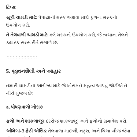
ટિપ્સ
:
સૂકી ચામડી માટે
: પૅપાયાની મસ્ક અથવા માદો ફળના મસ્કનો
ઉપયોગ કરો.
તે તેલવાળી ચામડી માટે
: ક્લે મસ્કનો ઉપયોગ કરો, જે ત્વચાના તેલને
ક્યારેક સરસ રીતે સંભાળે છે.
5. જીવનશૈલી અને આહાર
તમારી ચામડીના આરોગ્ય માટે જે ખોરાકને મહત્વ આપવું જોઈએ તે
નીચે મુજબ છે:
a. પોષણવાળો ખોરાક
ફળો અને શાકભાજી
: દરરોજ શાકભાજી અને ફળોનો સમાવેશ કરો.
ઓમેગા-3 ફેટી એસિડ
: તેલવાળા માછલી, નટ્સ, અને ચિયા બીજ જેવા