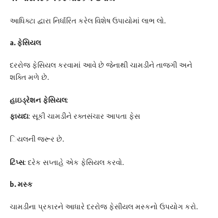
આધિક્ટા દ્વારા નિર્ધારિત કરેલ વિશેષ ઉપાયોમાં લાભ લો.
a. ફેસિયલ
દરરોજ ફેસિયલ કરવામાં આવે છે જેનાથી ચામડીને તાજગી અને
શક્તિ મળે છે.
હાઇડ્રેશન ફેસિયલ
:
ફાયદા
: સૂકી ચામડીને રક્તસંચાર આપતા ફેસ
િયલની જરૂર છે.
ટિપ્સ
: દરેક સપ્તાહે એક ફેસિયલ કરવો.
b. મસ્ક
ચામડીના પ્રકારને આધારે દરરોજ ફેસીયલ મસ્કનો ઉપયોગ કરો.