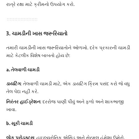
રાત્રે રક્ષા માટે ક્રીમનો ઉપયોગ કરો.
3. ચામડીની ખાસ જરૂરિયાતો
તમારી ચામડીની ખાસ જરૂરિયાતોને ઓળખો. દરેક પ્રકારની ચામડી
માટે કેટલીક વિશેષ બાબતો હોય છે:
a. તેલવાળી ચામડી
ડાયટિંગ
: તેલવાળી ચામડી માટે, એક ડાયટિંગ ક્રિમ પસંદ કરો જે વધુ
તેલ પેદા નહીં કરે.
નિરંતર હાઈડ્રેશન
: દરરોજ પાણી પીવું અને ફળો અને શાકભાજી
ખાવા.
b. સૂકી ચામડી
લોક પ્રોડક્ટ્સ
: હાઇલ્યુરોનિક એસિડ અને સેરમલ હંમેશા ઉમેરો.