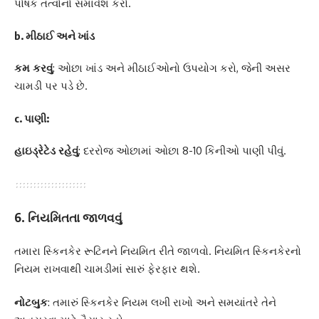
પોષક તત્વોનો સમાવેશ કરો.
b. મીઠાઈ અને ખાંડ
કમ કરવું
: ઓછા ખાંડ અને મીઠાઈઓનો ઉપયોગ કરો, જેની અસર
ચામડી પર પડે છે.
c. પાણી
:
હાઇડ્રેટેડ રહેવું
: દરરોજ ઓછામાં ઓછા 8-10 કિનીઓ પાણી પીવું.
6. નિયમિતતા જાળવવું
તમારા સ્કિનકેર રૂટિનને નિયમિત રીતે જાળવો. નિયમિત સ્કિનકેરનો
નિયમ રાખવાથી ચામડીમાં સારું ફેરફાર થશે.
નોટબુક
: તમારું સ્કિનકેર નિયમ લખી રાખો અને સમયાંતરે તેને