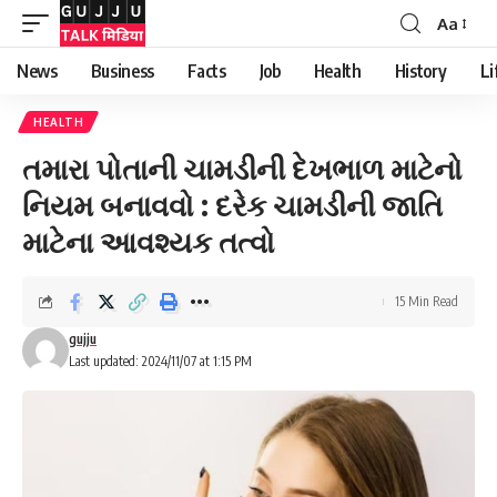
Aa
News
Business
Facts
Job
Health
History
Li
HEALTH
તમારા પોતાની ચામડીની દેખભાળ માટેનો
નિયમ બનાવવો : દરેક ચામડીની જાતિ
માટેના આવશ્યક તત્વો
15 Min Read
gujju
Last updated: 2024/11/07 at 1:15 PM