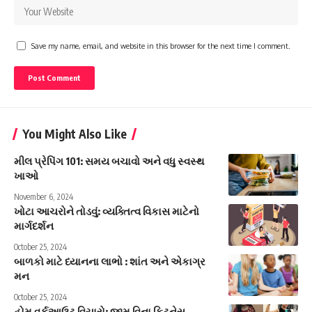
Save my name, email, and website in this browser for the next time I comment.
You Might Also Like
મીલ પ્રેપિંગ 101: સમય બચાવો અને વધુ સ્વસ્થ
ખાઓ
November 6, 2024
ખોટા આચરોને તોડવું: વ્યક્તિત્વ વિકાસ માટેનો
માર્ગદર્શન
October 25, 2024
બાળકો માટે ધ્યાનના લાભો : શાંત અને એકાગ્ર
મન
October 25, 2024
હોમ વર્કઆઉટ વિચારો: જીમ વિના ફિટનેસ