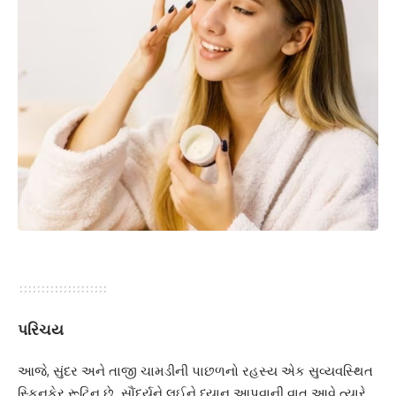
પરિચય
આજે, સુંદર અને તાજી ચામડીની પાછળનો રહસ્ય એક સુવ્યવસ્થિત
સ્કિનકેર રૂટિન છે. સૌંદર્યને લઈને ધ્યાન આપવાની વાત આવે ત્યારે,