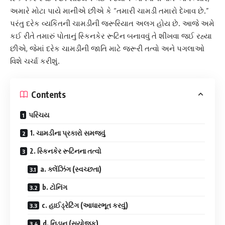
અમારે મોટા પાયે માનીએ છીએ કે “તમારી ચામડી તમારો દેખાવ છે.”
પરંતુ દરેક વ્યકિતની ચામડીની જરૂરિયાત અલગ હોય છે. આજે અમે
કઈ રીતે તમારું પોતાનું સ્કિનકેર રૂટિન બનાવવું તે શીખવા જઈ રહ્યા
છીએ, જેમાં દરેક ચામડીની જાતિ માટે જરૂરી તત્વો અને પગલાઓ
વિશે ચર્ચા કરીશું.
Contents
પરિચય
1. ચામડીના પ્રકારો સમજવું
2. સ્કિનકેર રૂટિનના તત્વો
a. ક્લેંઝિંગ (સ્વચ્છતા)
b. ટોનિંગ
c. હાઈડ્રેટિંગ (આધારભૂત કરવું)
d. નિડાન (સૂયોજક)