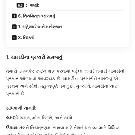
c. પાણી:
6. નિયમિતતા જાળવવું
7. સહેલાઈ અને મનોરંજન
8. નિષ્કર્ષ
1. ચામડીના પ્રકારો સમજવું
તમારો સ્કિનકેર રૂટિન શરૂ કરવામાં પહેલાં, તમારે તમારી ચામડીનો
પ્રકાર ઓળખવો આવશ્યક છે. ચામડીના પ્રકારોને સમજવું એ
પ્રથમ અને સૌથી મહત્વપૂર્ણ પગલું છે. મુખ્યત્વે, ચામડીના ચાર
પ્રકારો છે:
સાંધવાળી ચામડી
:
લક્ષણો
: ચમક, મોટા છિદ્રો, અને કાંધો.
ઉપાય
: તેલને નિયંત્રણમાં રાખવા માટે તેલને ઘટાડવા માટે વિશિષ્ટ