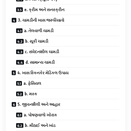
e. ક્રીમ અને સનસ્ક્રીન
3. ચામડીની ખાસ જરૂરિયાતો
a. તેલવાળી ચામડી
b. સૂકી ચામડી
c. સંવેદનશીલ ચામડી
d. સામાન્ય ચામડી
4. ખાસ સ્કિનકેર મેડિકલ ઉપાય
a. ફેસિયલ
b. મસ્ક
5. જીવનશૈલી અને આહાર
a. પોષણવાળો ખોરાક
b. મીઠાઈ અને ખાંડ