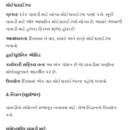
મોઈશ્ચરાઈઝર
:
પ્રકાર
: દરેક ચામડી માટે યોગ્ય મોઈશ્ચરાઈઝર પસંદ કરો. સૂકી
ચામડી માટે જેલ આધારિત મોઈશ્ચરાઈઝર્સ યોગ્ય છે, જ્યારે તેલવાળી
ચામડી માટે હલકા ક્રિમ્સ શ્રેષ્ઠ હોય છે.
આવશ્યકતા
: દિવસમાં બે વાર, સવારે અને રાત્રે મોઈશ્ચરાઈઝર
લગાવો.
હાઈલુરોનિક એસિડ
:
કાર્યકારી સક્રિય તત્વ
: આ એક પોશક છે જે ચામડીમાં પાણીના
મોલેક્યુલ્સને આકર્ષિત કરે છે.
ઉપયોગ
: દિવસમાં એક વાર મોઈશ્ચરાઈઝરના પહેલાં લગાવો.
d. નિડાન (સૂયોજક)
ચામડીના સંવેદનને મજબૂત બનાવવા માટે, રોજ નિડાનનો ઉપયોગ
કરો.
સંવેદનશીલ ચામડી માટે
: