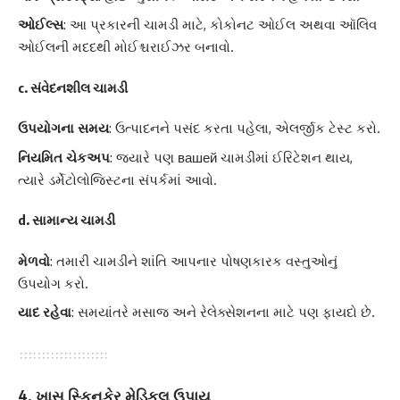
ઓઈલ્સ
: આ પ્રકારની ચામડી માટે, કોકોનટ ઓઈલ અથવા ઑલિવ
ઓઈલની મદદથી મોઈશ્ચરાઈઝર બનાવો.
c. સંવેદનશીલ ચામડી
ઉપયોગના સમય
: ઉત્પાદનને પસંદ કરતા પહેલા, એલર્જીક ટેસ્ટ કરો.
નિયમિત ચેકઅપ
: જ્યારે પણ вашей ચામડીમાં ઈરિટેશન થાય,
ત્યારે ડર્મેટોલોજિસ્ટના સંપર્કમાં આવો.
d. સામાન્ય ચામડી
મેળવો
: તમારી ચામડીને શાંતિ આપનાર પોષણકારક વસ્તુઓનું
ઉપયોગ કરો.
યાદ રહેવા
: સમયાંતરે મસાજ અને રેલેક્સેશનના માટે પણ ફાયદો છે.
4. ખાસ સ્કિનકેર મેડિકલ ઉપાય