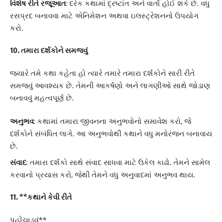
વિશેષ રીતે રજૂઆત
: દરેક કથામાં દ્રષ્ટાંત અને વાર્તા હોઈ શકે છે. વધુ
રસપ્રદ બનાવવા માટે એનિમેશન અથવા ઇલસ્ટ્રેશનનો ઉપયોગ
કરો.
10.
તમારા દર્શકોને સમજવું
જ્યારે તમે કથા કહેતા હો ત્યારે તમારે તમારા દર્શકોને સારી રીતે
સમજવું આવશ્યક છે. તેમની આકર્ષણો અને લાગણીઓ સાથે જોડાણ
બનાવવું મહત્વપૂર્ણ છે.
અનુભવ
: કથામાં તમારા જીવનના અનુભવોનો સમાવેશ કરો, જે
દર્શકોને સંબંધિત લાગે. આ અનુભવોથી કથાને વધુ મનોરંજન બનાવાય
છે.
સંવાદ
: તમારા દર્શકો સાથે સંવાદ સાધવા માટે ઉકેલ કાઢો. તેમને સામેલ
કરવાનો પ્રયાસ કરો, જેથી તેમને વધુ અનુવાદમાં અનુભવ થાય.
11. **કથાને કેવી રીતે
પહોંચાડવું**