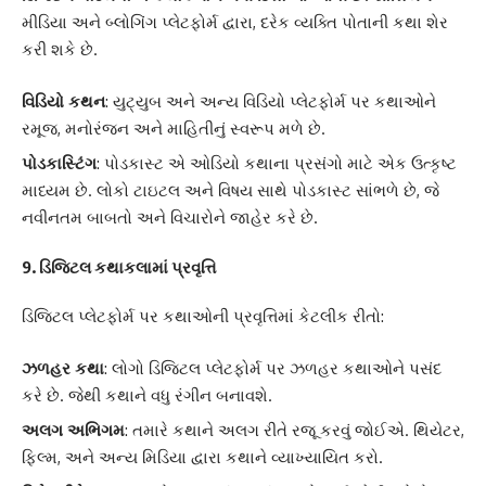
મીડિયા અને બ્લોગિંગ પ્લેટફોર્મ દ્વારા, દરેક વ્યક્તિ પોતાની કથા શેર
કરી શકે છે.
વિડિયો કથન
: યુટ્યુબ અને અન્ય વિડિયો પ્લેટફોર્મ પર કથાઓને
રમૂજ, મનોરંજન અને માહિતીનું સ્વરૂપ મળે છે.
પોડકાસ્ટિંગ
: પોડકાસ્ટ એ ઓડિયો કથાના પ્રસંગો માટે એક ઉત્કૃષ્ટ
માધ્યમ છે. લોકો ટાઇટલ અને વિષય સાથે પોડકાસ્ટ સાંભળે છે, જે
નવીનતમ બાબતો અને વિચારોને જાહેર કરે છે.
9.
ડિજિટલ કથાકલામાં પ્રવૃત્તિ
ડિજિટલ પ્લેટફોર્મ પર કથાઓની પ્રવૃત્તિમાં કેટલીક રીતો:
ઝળહર કથા
: લોગો ડિજિટલ પ્લેટફોર્મ પર ઝળહર કથાઓને પસંદ
કરે છે. જેથી કથાને વધુ રંગીન બનાવશે.
અલગ અભિગમ
: તમારે કથાને અલગ રીતે રજૂ કરવું જોઈએ. થિયેટર,
ફિલ્મ, અને અન્ય મિડિયા દ્વારા કથાને વ્યાખ્યાયિત કરો.