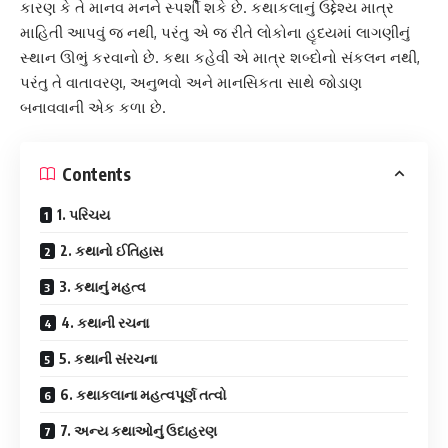
કારણ કે તે માનવ મનને સ્પર્શી શકે છે. કથાકલાનું ઉદ્દેશ્ય માત્ર
માહિતી આપવું જ નથી, પરંતુ એ જ રીતે લોકોના હૃદયમાં લાગણીનું
સ્થાન ઊભું કરવાનો છે. કથા કહેવી એ માત્ર શબ્દોનો સંકલન નથી,
પરંતુ તે વાતાવરણ, અનુભવો અને માનસિકતા સાથે જોડાણ
બનાવવાની એક કળા છે.
Contents
1. પરિચય
2. કથાનો ઈતિહાસ
3. કથાનું મહત્વ
4. કથાની રચના
5. કથાની સંરચના
6. કથાકલાના મહત્વપૂર્ણ તત્વો
7. અન્ય કથાઓનું ઉદાહરણ