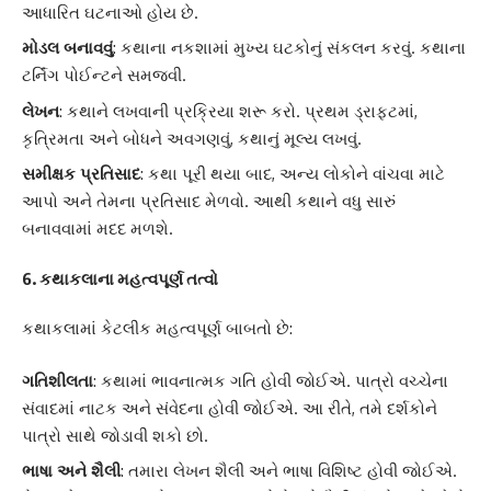
આધારિત ઘટનાઓ હોય છે.
મોડલ બનાવવું
: કથાના નકશામાં મુખ્ય ઘટકોનું સંકલન કરવું. કથાના
ટર્નિંગ પોઈન્ટને સમજવી.
લેખન
: કથાને લખવાની પ્રક્રિયા શરૂ કરો. પ્રથમ ડ્રાફ્ટમાં,
કૃત્રિમતા અને બોધને અવગણવું, કથાનું મૂલ્ય લખવું.
સમીક્ષક પ્રતિસાદ
: કથા પૂરી થયા બાદ, અન્ય લોકોને વાંચવા માટે
આપો અને તેમના પ્રતિસાદ મેળવો. આથી કથાને વધુ સારું
બનાવવામાં મદદ મળશે.
6.
કથાકલાના મહત્વપૂર્ણ તત્વો
કથાકલામાં કેટલીક મહત્વપૂર્ણ બાબતો છે:
ગતિશીલતા
: કથામાં ભાવનાત્મક ગતિ હોવી જોઈએ. પાત્રો વચ્ચેના
સંવાદમાં નાટક અને સંવેદના હોવી જોઈએ. આ રીતે, તમે દર્શકોને
પાત્રો સાથે જોડાવી શકો છો.
ભાષા અને શૈલી
: તમારા લેખન શૈલી અને ભાષા વિશિષ્ટ હોવી જોઈએ.