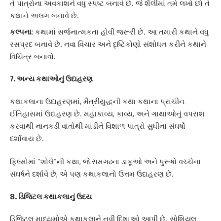
તે પાત્રોના અવકાશને વધુ સ્પષ્ટ બનાવે છે. જે શૈલીમાં તમે લખો છો તે
કથાને અલગ બનાવે છે.
કલ્પના
: કથામાં સર્જનાત્મકતા હોવી જરૂરી છે. આ તમારી કથાને વધુ
રસપ્રદ બનાવે છે. નવા વિચાર અને દૃષ્ટિકોણો સંશોધન કરીને કથાને
વિચિત્ર બનાવો.
7.
અન્ય કથાઓનું ઉદાહરણ
કથાકલાના ઉદાહરણમાં, મૈત્રીયુદ્ધની કથા કથાના પ્રાચીન
ઈતિહાસમાં ઉદાહરણ છે. મહાકાવ્ય, કાવ્ય, અને ગાથાઓનું વપરાશ
કરવાથી નાનકડી વાતોથી માંડીને વિશાળ પાત્રો સુધીના સંઘર્ષો
દર્શાવાય છે.
ફિલ્મોમાં “શોલે”ની કથા, જે રામગઢના ડાકૂઓ અને પુરૂષો વચ્ચેના
સંઘર્ષને દર્શાવે છે, એ પણ કથાકલાનો ઉત્તમ ઉદાહરણ છે.
8.
ડિજિટલ કથાકલાનું ઉદય
ડિજિટલ માધ્યમોએ કથાકલાને નવી દિશાઓ આપી છે. સોશિયલ