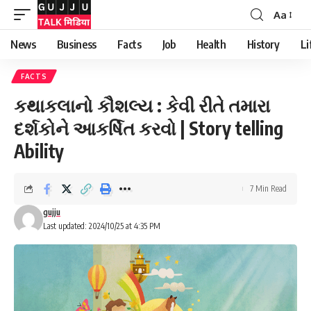
Aa
News
Business
Facts
Job
Health
History
Li
FACTS
કથાકલાનો કૌશલ્ય : કેવી રીતે તમારા
દર્શકોને આકર્ષિત કરવો | Story telling
Ability
7 Min Read
gujju
Last updated: 2024/10/25 at 4:35 PM