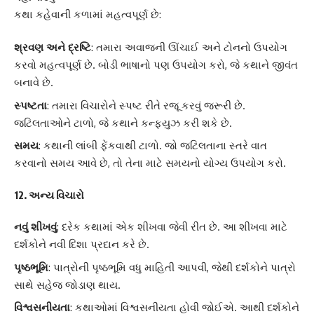
કથા કહેવાની કળામાં મહત્વપૂર્ણ છે:
શ્રવણ અને દ્રષ્ટિ
: તમારા અવાજની ઊંચાઈ અને ટોનનો ઉપયોગ
કરવો મહત્વપૂર્ણ છે. બોડી ભાષાનો પણ ઉપયોગ કરો, જે કથાને જીવંત
બનાવે છે.
સ્પષ્ટતા
: તમારા વિચારોને સ્પષ્ટ રીતે રજૂ કરવું જરૂરી છે.
જટિલતાઓને ટાળો, જે કથાને કન્ફ્યુઝ કરી શકે છે.
સમય
: કથાની લાંબી ફેંકવાથી ટાળો. જો જટિલતાના સ્તરે વાત
કરવાનો સમય આવે છે, તો તેના માટે સમયનો યોગ્ય ઉપયોગ કરો.
12.
અન્ય વિચારો
નવું શીખવું
: દરેક કથામાં એક શીખવા જેવી રીત છે. આ શીખવા માટે
દર્શકોને નવી દિશા પ્રદાન કરે છે.
પૃષ્ઠભૂમિ
: પાત્રોની પૃષ્ઠભૂમિ વધુ માહિતી આપવી, જેથી દર્શકોને પાત્રો
સાથે સહેજ જોડાણ થાય.
વિશ્વસનીયતા
: કથાઓમાં વિશ્વસનીયતા હોવી જોઈએ. આથી દર્શકોને