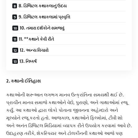
8. ડિજિટલ કથાકલાનું ઉદય
9. ડિજિટલ કથાકલામાં પ્રવૃત્તિ
10. તમારા દર્શકોને સમજવું
11. **કથાને કેવી રીતે
12. અન્ય વિચારો
13. નિષ્કર્ષ
2.
કથાનો ઈતિહાસ
કથાઓની શરૂઆત લગભગ માનવ ઉત્ક્રાંતિના સમયથી થઈ છે.
પ્રાચીન માનવ સમાજે કથાઓને વેદો, પુરાણો, અને ગાથાઓમાં રજૂ
કર્યું. આ કથાઓ દ્વારા લોકો પોતાના જીવનના અહેમ્દારો અને
મૂલ્યોને રજૂ કરતો હતો. આજકાલ, કથાઓને ફિલ્મોમાં, ટીવી શો
અને અનંત ડિજિટલ મિડિયામાં વ્યાપક રીતે ઉપયોગ કરવામાં આવે છે.
ઉદાહરણ તરીકે, શેકસ્પિયર અને ટોલકીનની કથાઓ આજે પણ