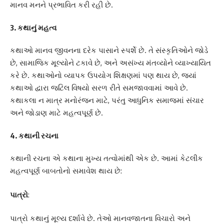
માનવ મનને પ્રભાવિત કરી રહી છે.
3.
કથાનું મહત્વ
કથાઓ માનવ જીવનના દરેક પાસાને સ્પર્શે છે. તે સંસ્કૃતિઓને જોડે
છે, સામાજિક મૂલ્યોને ટકાવે છે, અને અસંખ્ય મંતવ્યોને વ્યાખ્યાયિત
કરે છે. કથાઓનો વ્યાપક ઉપયોગ શિક્ષણમાં પણ થાય છે, જ્યાં
કથાઓ દ્વારા જટિલ વિષયો સરળ રીતે સમજાવવામાં આવે છે.
કથાકલા ન માત્ર મનોરંજન માટે, પરંતુ આધુનિક સમાજમાં સંચાર
અને જોડાણ માટે મહત્વપૂર્ણ છે.
4.
કથાની રચના
કથાની રચના એ કથાના મુખ્ય તત્વોમાંથી એક છે. આમાં કેટલીક
મહત્વપૂર્ણ બાબતોનો સમાવેશ થાય છે:
પાત્રો
:
પાત્રો કથાનું મૂલ્ય દર્શાવે છે. તેઓ માનવજાતના વિચારો અને