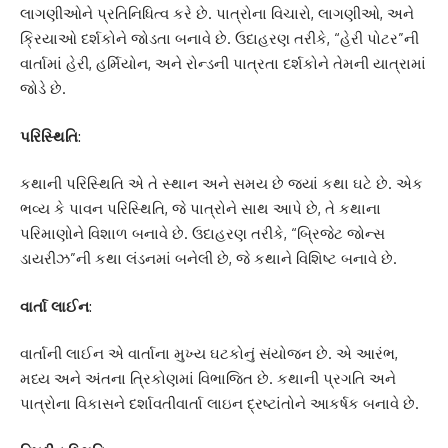
લાગણીઓને પ્રતિનિધિત્વ કરે છે. પાત્રોના વિચારો, લાગણીઓ, અને
ક્રિયાઓ દર્શકોને જોડતા બનાવે છે. ઉદાહરણ તરીકે, “હેરી પોટર”ની
વાર્તામાં હેરી, હર્મિયોન, અને રોન્ડની પાત્રતા દર્શકોને તેમની યાત્રામાં
જોડે છે.
પરિસ્થિતિ
:
કથાની પરિસ્થિતિ એ તે સ્થાન અને સમય છે જ્યાં કથા ઘટે છે. એક
ભવ્ય કે પાવન પરિસ્થિતિ, જે પાત્રોને સાથ આપે છે, તે કથાના
પરિમાણોને વિશાળ બનાવે છે. ઉદાહરણ તરીકે, “બ્રિજેટ જોન્સ
ડાયરીઝ”ની કથા લંડનમાં બનેલી છે, જે કથાને વિશિષ્ટ બનાવે છે.
વાર્તા લાઈન
:
વાર્તાની લાઈન એ વાર્તાના મુખ્ય ઘટકોનું સંયોજન છે. એ આરંભ,
મધ્ય અને અંતના ત્રિકોણમાં વિભાજિત છે. કથાની પ્રગતિ અને
પાત્રોના વિકાસને દર્શાવતીવાર્તા લાઇન દ્રષ્ટાંતોને આકર્ષક બનાવે છે.