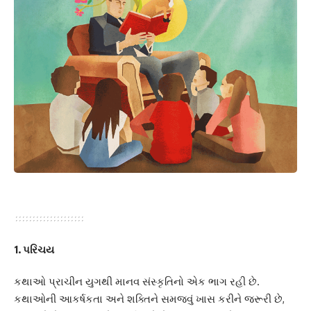
1.
પરિચય
કથાઓ પ્રાચીન યુગથી માનવ સંસ્કૃતિનો એક ભાગ રહી છે.
કથાઓની આકર્ષકતા અને શક્તિને સમજવું ખાસ કરીને જરૂરી છે,