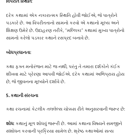
વિપરીત સ્થિતિ
:
દરેક કથામાં એક નકારાત્મક સ્થિતિ હોવી જોઈએ, જે પાત્રોને
પડકારે છે. આ વિપરીતતાનો સામનો કરવો એ કથાનો મૂલ્ય અને
શિક્ષણ ઉમેરે છે. ઉદાહરણ તરીકે, “મલ્લિકા” કથામાં મુખ્ય પાત્રોનો
સામનો કરેલો પડકાર કથાને રસપ્રદ બનાવે છે.
બોધપ્રધાનતા
:
કથા ફક્ત મનોરંજન માટે જ નથી, પરંતુ તે તમારા દર્શકોને કંઈક
શીખવા માટે પ્રેરણા આપવી જોઈએ. દરેક કથામાં અભિપ્રાય હોય
છે, જે જીવનના મૂલ્યોને દર્શાવે છે.
5.
કથાની સંરચના
કથા રચનામાં કેટલીક તલલેલ્સ ચોક્કસ રીતે અનુસરવાની જરૂર છે:
શોધ
: કથાનું મૂળ શોધવું જરૂરી છે. આમાં કથાના વિષયને સમજીને
સંશોધન કરવાની પ્રક્રિયા સામેલ છે. શ્રેષ્ઠ કથાઓમાં સત્ય